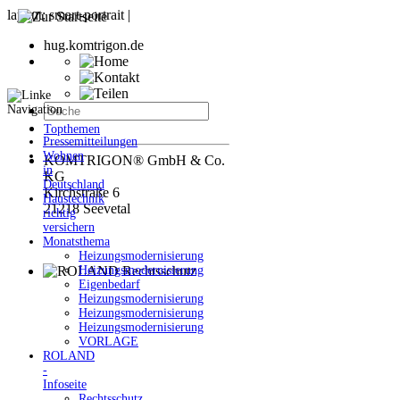
hug.komtrigon.de
Topthemen
Pressemitteilungen
Wohnen
KOMTRIGON® GmbH & Co.
in
KG
Deutschland
Kirchstraße 6
Haustechnik
21218 Seevetal
richtig
versichern
Monatsthema
Heizungsmodernisierung
Heizungsmodernisierung
Eigenbedarf
Heizungsmodernisierung
Heizungsmodernisierung
Heizungsmodernisierung
VORLAGE
ROLAND
-
Infoseite
Rechtsschutz